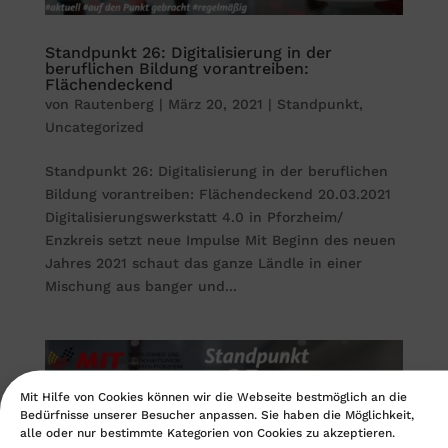
Standpunkt 26: Digitalisierung in der
beruflichen Bildung vorantreiben:
Flächendeckend
von
Rautenberg
|
März 20, 2021
|
Standpunkt
,
Uncategorized
Standpunkt 26: Digitalisierung in der beruflichen
Bildung vorantreiben: Flächendeckend 20.03.2021
Digitalisierungswerkstatt 4.0 in Pforzheim/
Enzkreis setzt neue Impulse Mit Beginn des neuen
Jahres 2021 schaut das ganze Ländle in einer
Mischung aus banger und...
Mit Hilfe von Cookies können wir die Webseite bestmöglich an die
Bedürfnisse unserer Besucher anpassen. Sie haben die Möglichkeit,
alle oder nur bestimmte Kategorien von Cookies zu akzeptieren.