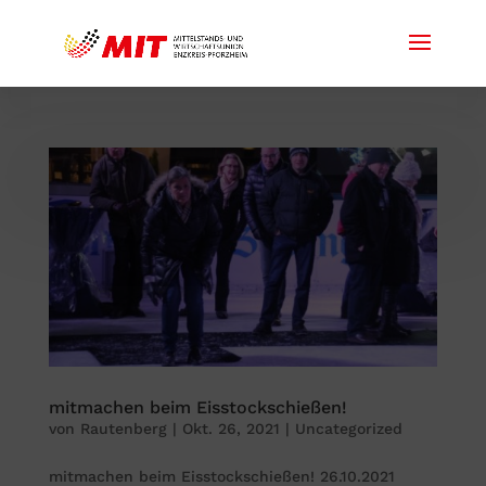
mitmachen beim Eisstockschießen!
von
Rautenberg
|
Okt. 26, 2021
|
Uncategorized
mitmachen beim Eisstockschießen! 26.10.2021